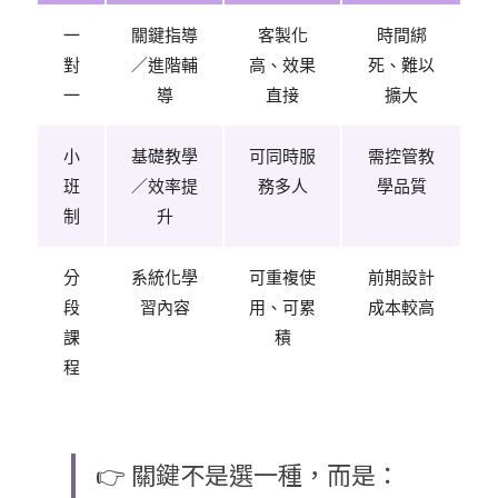
一
關鍵指導
客製化
時間綁
對
／進階輔
高、效果
死、難以
一
導
直接
擴大
小
基礎教學
可同時服
需控管教
班
／效率提
務多人
學品質
制
升
分
系統化學
可重複使
前期設計
段
習內容
用、可累
成本較高
課
積
程
👉 關鍵不是選一種，而是：