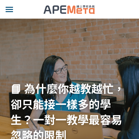
品牌特色
適用對象
專業功能
示範網站
影片專區
📘 為什麼你越教越忙，
價格方案
卻只能接一樣多的學
最新消息
生？一對一教學最容易
部落格
忽略的限制
聯絡我們