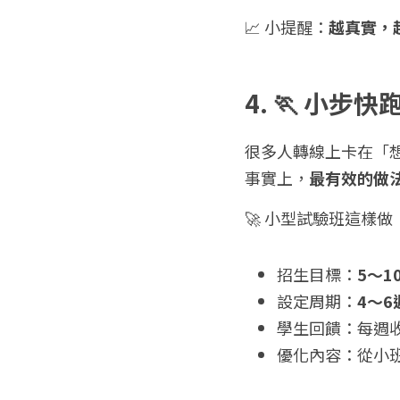
📈 小提醒：
越真實，
4. 🏃 小
很多人轉線上卡在「
事實上，
最有效的做
🚀 小型試驗班這樣做
招生目標：
5～1
設定周期：
4～6
學生回饋：每週
優化內容：從小