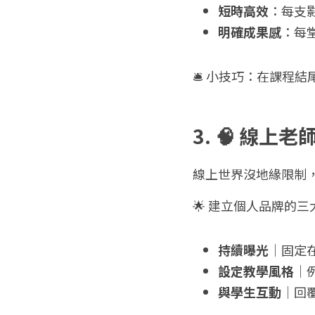
短時高效
：每支
明確成果感
：每
🛎 小技巧：在課程
3. 🧠 線
線上世界沒地緣限制
🌟 建立個人品牌的
持續曝光
｜固定在
設定教學風格
｜
與學生互動
｜回