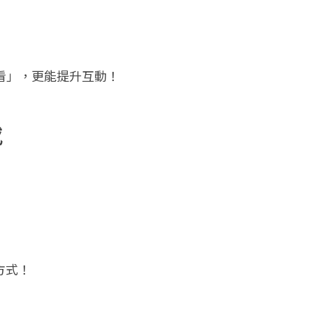
看」，更能提升互動！
感
方式！