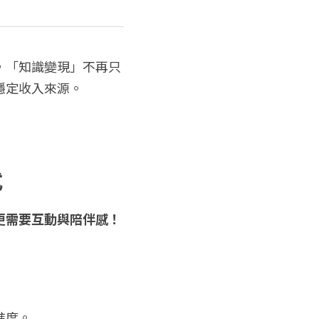
，「知識變現」不再只
穩定收入來源。
式
更需要互動與陪伴感！
進度。