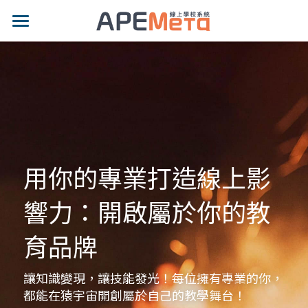
品牌特色
適用對象
專業功能
示範網站
用你的專業打造線上影
影片專區
響力：開啟屬於你的教
價格方案
育品牌
最新消息
部落格
讓知識變現，讓技能發光！每位擁有專業的你，
都能在猿宇宙開創屬於自己的教學舞台！
聯絡我們