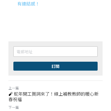
有連結感！
訂閱
上一篇
🧨 蛇年開工賀詞來了！線上補教教師的暖心新
春祝福
下一篇