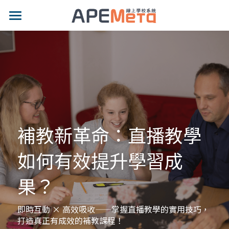
品牌特色
適用對象
專業功能
示範網站
補教新革命：直播教學
影片專區
如何有效提升學習成
價格方案
果？
最新消息
部落格
即時互動 × 高效吸收——掌握直播教學的實用技巧，
打造真正有成效的補教課程！
聯絡我們