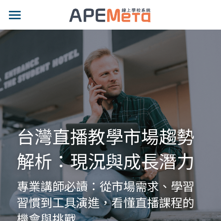
品牌特色
適用對象
專業功能
示範網站
影片專區
台灣直播教學市場趨勢
價格方案
解析：現況與成長潛力
最新消息
專業講師必讀：從市場需求、學習
部落格
習慣到工具演進，看懂直播課程的
機會與挑戰
聯絡我們