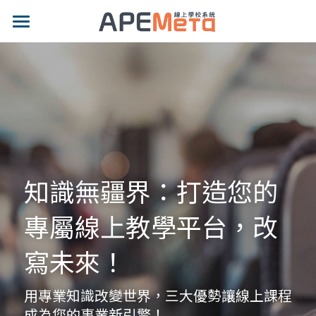
品牌特色
適用對象
專業功能
示範網站
影片專區
知識無疆界：打造您的
價格方案
專屬線上教學平台，改
最新消息
寫未來！
部落格
用專業知識改變世界，三大優勢讓線上課程
成為您的事業新引擎！
聯絡我們