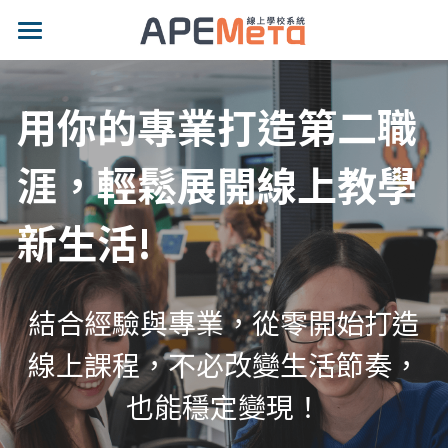
×
部落格分類
品牌特色
用你的專業打造第二職
適用對象
最新消息
專業功能
部落格
涯，輕鬆展開線上教學
示範網站
新生活!
影片專區
價格方案
結合經驗與專業，從零開始打造
最新消息
線上課程，不必改變生活節奏，
部落格
也能穩定變現！
聯絡我們