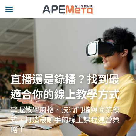
品牌特色
適用對象
專業功能
示範網站
直播還是錄播？找到最
影片專區
適合你的線上教學方式
價格方案
最新消息
掌握教學風格、技術門檻與商業模
式，打造最順手的線上課程運營策
部落格
略！
聯絡我們