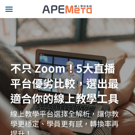
品牌特色
適用對象
專業功能
示範網站
不只 Zoom！5大直播
影片專區
平台優劣比較，選出最
價格方案
適合你的線上教學工具
最新消息
線上教學平台選擇全解析，讓你教
部落格
學更穩定、學員更有感，轉換率再
提升！
聯絡我們