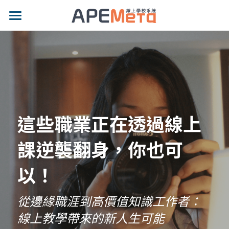
品牌特色
適用對象
專業功能
示範網站
這些職業正在透過線上
影片專區
課逆襲翻身，你也可
價格方案
以！
最新消息
從邊緣職涯到高價值知識工作者：
部落格
線上教學帶來的新人生可能
聯絡我們